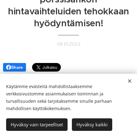
hintavaihteluiden tehokkaan
hyödyntämisen!
08.10.2023
Share
Käytämme evästeitä mahdollistaaksemme
verkkosivustomme asianmukaisen toiminnan ja
turvallisuuden sekä tarjotaksemme sinulle parhaan
mahdollisen käyttökokemuksen.
Puh
:
email:
Hyväksy vain tarpeelliset
Hyväksy kaikki
Luotu
Webnodella
Evästeet