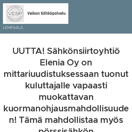
Veikon Sähköpalvelu
LEMPÄÄLÄ
UUTTA! Sähkönsiirtoyhtiö
Elenia Oy on
mittariuudistuksessaan tuonut
kuluttajalle vapaasti
muokattavan
kuormanohjausmahdollisuude
n! Tämä mahdollistaa myös
pörssisähkön